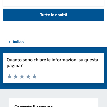
Tutte le novità
Indietro
Quanto sono chiare le informazioni su questa
pagina?
Valuta da 1 a 5 stelle la pagina
Valuta 1 stelle su 5
Valuta 2 stelle su 5
Valuta 3 stelle su 5
Valuta 4 stelle su 5
Valuta 5 stelle su 5
Contatta il comune