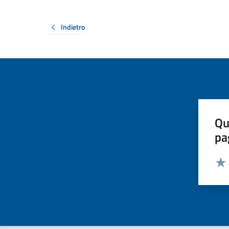
Indietro
Qu
pa
Valut
Valu