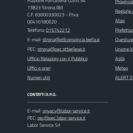
Frazione Fontanella Ozino 54
Provincia
13823 Strona (BI)
Regione
C.F. 83000330023 - P.Iva:
Atap
00410180020
Telefono:
015742212
Prefettu
E-mail:
Questur
PEC:
Unione bi
Ufficio Relazioni con il Pubblico
Aslbi
Uffici e orari
Meteo
Numeri utili
ALERT 
CONTATTI D.P.O.
E-mail:
PEC:
Labor Service Srl