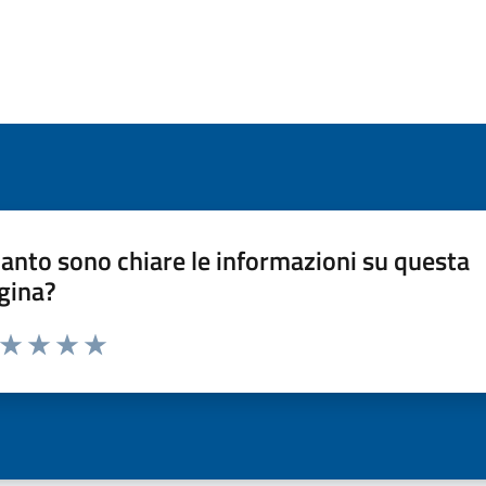
anto sono chiare le informazioni su questa
gina?
a da 1 a 5 stelle la pagina
ta 1 stelle su 5
Valuta 2 stelle su 5
Valuta 3 stelle su 5
Valuta 4 stelle su 5
Valuta 5 stelle su 5