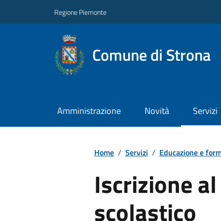
Regione Piemonte
Comune di Strona
Amministrazione
Novità
Servizi
Home
/
Servizi
/
Educazione e for
Iscrizione a
scolastico