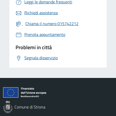
Leggi le domande frequenti
Richiedi assistenza
Chiama il numero 015742212
Prenota appuntamento
Problemi in città
Segnala disservizio
Comune di Strona