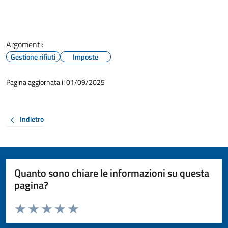
Argomenti:
Gestione rifiuti
Imposte
Pagina aggiornata il 01/09/2025
Indietro
Quanto sono chiare le informazioni su questa
pagina?
Valuta da 1 a 5 stelle la pagina
Valuta 1 stelle su 5
Valuta 2 stelle su 5
Valuta 3 stelle su 5
Valuta 4 stelle su 5
Valuta 5 stelle su 5