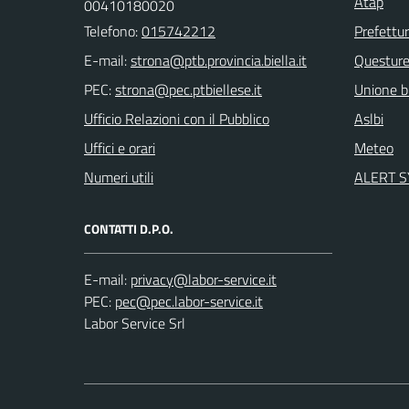
Atap
00410180020
Telefono:
015742212
Prefettu
E-mail:
Questur
PEC:
Unione bi
Ufficio Relazioni con il Pubblico
Aslbi
Uffici e orari
Meteo
Numeri utili
ALERT 
CONTATTI D.P.O.
E-mail:
PEC:
Labor Service Srl