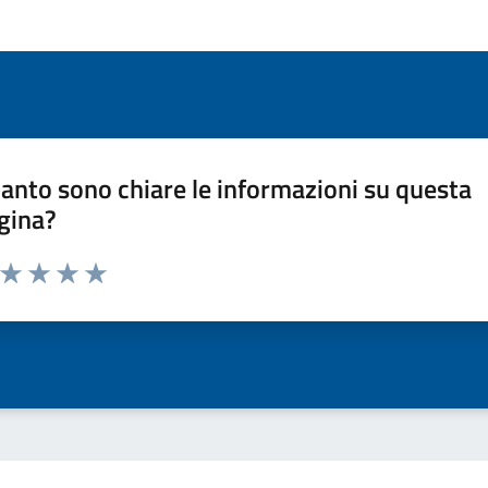
anto sono chiare le informazioni su questa
gina?
a da 1 a 5 stelle la pagina
ta 1 stelle su 5
Valuta 2 stelle su 5
Valuta 3 stelle su 5
Valuta 4 stelle su 5
Valuta 5 stelle su 5