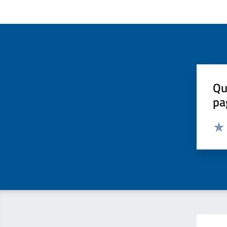
Qu
pa
Valut
Valu