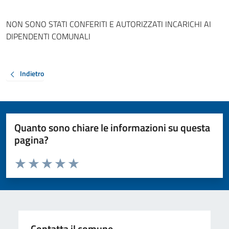
NON SONO STATI CONFERITI E AUTORIZZATI INCARICHI AI
DIPENDENTI COMUNALI
Indietro
Quanto sono chiare le informazioni su questa
pagina?
Valuta da 1 a 5 stelle la pagina
Valuta 1 stelle su 5
Valuta 2 stelle su 5
Valuta 3 stelle su 5
Valuta 4 stelle su 5
Valuta 5 stelle su 5
Contatta il comune