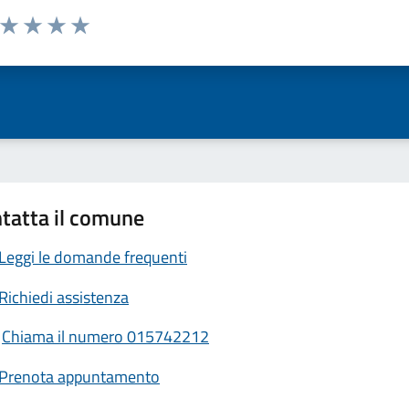
a da 1 a 5 stelle la pagina
ta 1 stelle su 5
Valuta 2 stelle su 5
Valuta 3 stelle su 5
Valuta 4 stelle su 5
Valuta 5 stelle su 5
tatta il comune
Leggi le domande frequenti
Richiedi assistenza
Chiama il numero 015742212
Prenota appuntamento