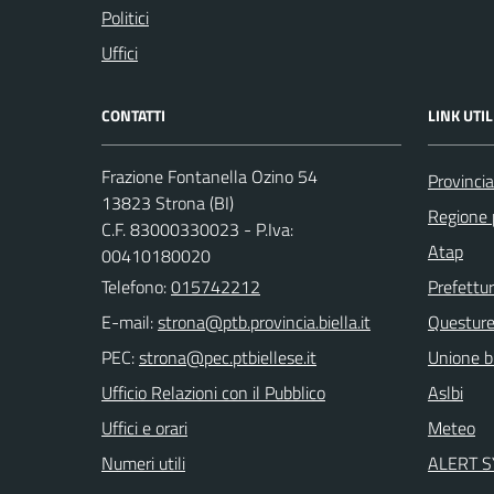
Politici
Uffici
CONTATTI
LINK UTIL
Frazione Fontanella Ozino 54
Provincia
13823 Strona (BI)
Regione
C.F. 83000330023 - P.Iva:
Atap
00410180020
Telefono:
015742212
Prefettu
E-mail:
Questur
PEC:
Unione bi
Ufficio Relazioni con il Pubblico
Aslbi
Uffici e orari
Meteo
Numeri utili
ALERT 