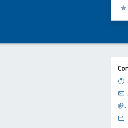
Valut
Valu
Con