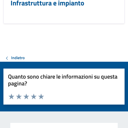
Infrastruttura e impianto
Indietro
Quanto sono chiare le informazioni su questa
pagina?
Valuta da 1 a 5 stelle la pagina
Valuta 1 stelle su 5
Valuta 2 stelle su 5
Valuta 3 stelle su 5
Valuta 4 stelle su 5
Valuta 5 stelle su 5