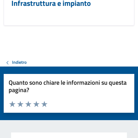
Infrastruttura e impianto
Indietro
Quanto sono chiare le informazioni su questa
pagina?
Valuta da 1 a 5 stelle la pagina
Valuta 1 stelle su 5
Valuta 2 stelle su 5
Valuta 3 stelle su 5
Valuta 4 stelle su 5
Valuta 5 stelle su 5