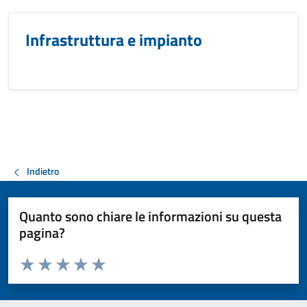
Infrastruttura e impianto
Indietro
Quanto sono chiare le informazioni su questa
pagina?
Valuta da 1 a 5 stelle la pagina
Valuta 1 stelle su 5
Valuta 2 stelle su 5
Valuta 3 stelle su 5
Valuta 4 stelle su 5
Valuta 5 stelle su 5