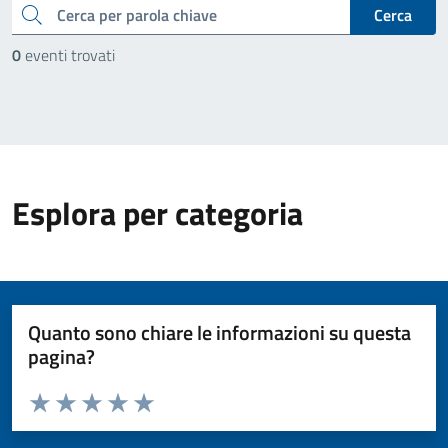
cerca
Cerca
0
eventi trovati
Esplora per categoria
Quanto sono chiare le informazioni su questa
pagina?
Valuta da 1 a 5 stelle la pagina
Valuta 1 stelle su 5
Valuta 2 stelle su 5
Valuta 3 stelle su 5
Valuta 4 stelle su 5
Valuta 5 stelle su 5