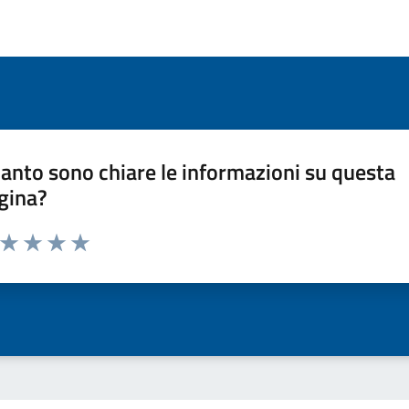
anto sono chiare le informazioni su questa
gina?
a da 1 a 5 stelle la pagina
ta 1 stelle su 5
Valuta 2 stelle su 5
Valuta 3 stelle su 5
Valuta 4 stelle su 5
Valuta 5 stelle su 5