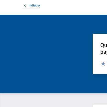
Indietro
Qu
pa
Valut
Valu