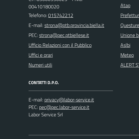
Atap
00410180020
Telefono:
015742212
Prefettu
E-mail:
Questur
PEC:
Unione bi
Ufficio Relazioni con il Pubblico
Aslbi
Uffici e orari
Meteo
Numeri utili
ALERT 
CONTATTI D.P.O.
E-mail:
PEC:
Labor Service Srl