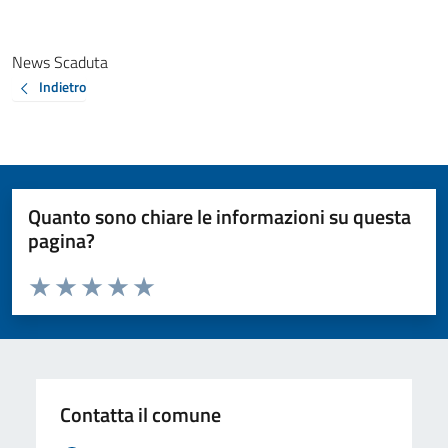
News Scaduta
Indietro
Quanto sono chiare le informazioni su questa
pagina?
Valuta da 1 a 5 stelle la pagina
Valuta 1 stelle su 5
Valuta 2 stelle su 5
Valuta 3 stelle su 5
Valuta 4 stelle su 5
Valuta 5 stelle su 5
Contatta il comune