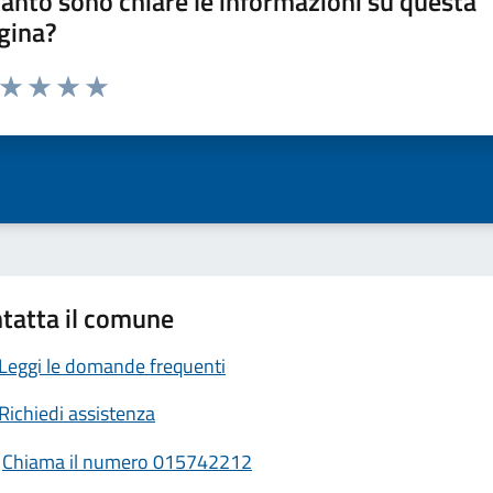
anto sono chiare le informazioni su questa
gina?
a da 1 a 5 stelle la pagina
ta 1 stelle su 5
Valuta 2 stelle su 5
Valuta 3 stelle su 5
Valuta 4 stelle su 5
Valuta 5 stelle su 5
tatta il comune
Leggi le domande frequenti
Richiedi assistenza
Chiama il numero 015742212