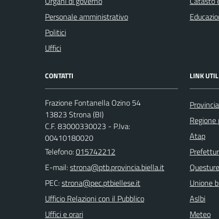
Organi di governo
Catasto e
Personale amministrativo
Educazio
Politici
Uffici
CONTATTI
LINK UTIL
Frazione Fontanella Ozino 54
Provincia
13823 Strona (BI)
Regione
C.F. 83000330023 - P.Iva:
Atap
00410180020
Telefono:
015742212
Prefettu
E-mail:
Questur
PEC:
Unione bi
Ufficio Relazioni con il Pubblico
Aslbi
Uffici e orari
Meteo