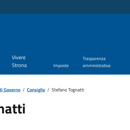
Vivere
Trasparenza
Strona
Imposte
amministrativa
di Governo
/
Consiglio
/
Stefano Tognatti
natti