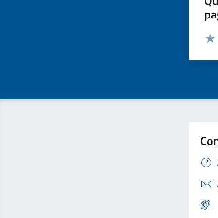
Qu
pa
Valut
Valu
Con