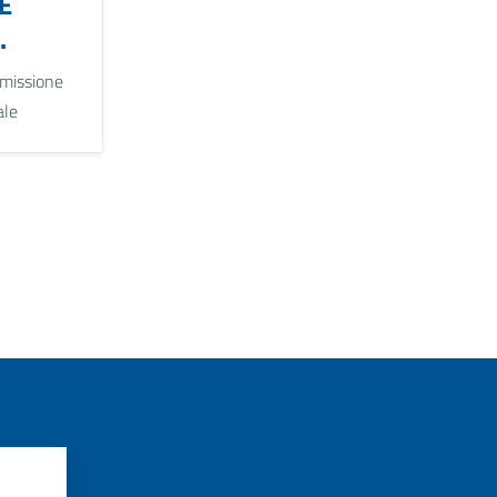
E
.
missione
ale